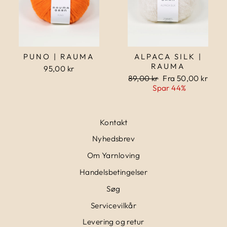
PUNO | RAUMA
ALPACA SILK |
RAUMA
95,00 kr
Normalpris
89,00 kr
Udsalgspris
Fra 50,00 kr
Spar 44%
Kontakt
Nyhedsbrev
Om Yarnloving
Handelsbetingelser
Søg
Servicevilkår
Levering og retur