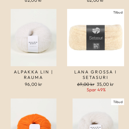
62,00 kr
62,00 kr
Tilbud
ALPAKKA LIN |
LANA GROSSA I
RAUMA
SETASURI
96,00 kr
Normalpris
69,00 kr
Udsalgspris
35,00 kr
Spar 49%
Tilbud