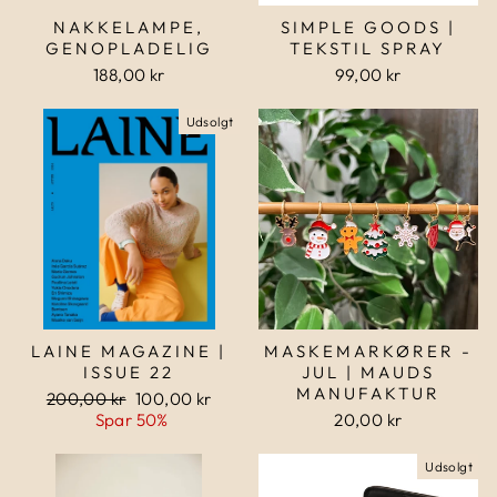
NAKKELAMPE,
SIMPLE GOODS |
GENOPLADELIG
TEKSTIL SPRAY
188,00 kr
99,00 kr
Udsolgt
LAINE MAGAZINE |
MASKEMARKØRER -
ISSUE 22
JUL | MAUDS
MANUFAKTUR
Normalpris
200,00 kr
Udsalgspris
100,00 kr
Spar 50%
20,00 kr
Udsolgt