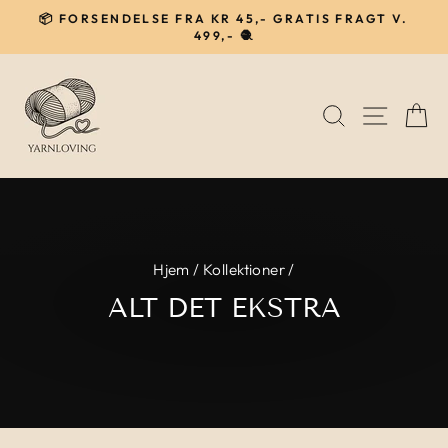
Gå
📦 FORSENDELSE FRA KR 45,- GRATIS FRAGT V.
til
499,- 🧶
Pause
indhold
SØG
NAVIG
I
Hjem
/
Kollektioner
/
ALT DET EKSTRA