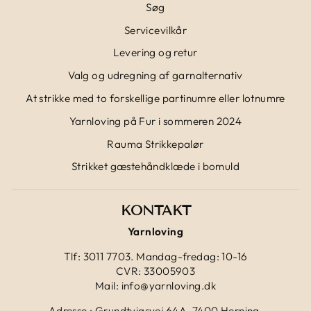
Søg
Servicevilkår
Levering og retur
Valg og udregning af garnalternativ
At strikke med to forskellige partinumre eller lotnumre
Yarnloving på Fur i sommeren 2024
Rauma Strikkepalør
Strikket gæstehåndklæde i bomuld
KONTAKT
Yarnloving
Tlf: 3011 7703. Mandag-fredag: 10-16
CVR: 33005903
Mail: info@yarnloving.dk
Adresse : Grundtvigsvej 64A, 7400 Herning.