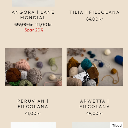
ANGORA | LANE
TILIA | FILCOLANA
MONDIAL
84,00 kr
Normalpris
139,00 kr
Udsalgspris
111,00 kr
Spar 20%
PERUVIAN |
ARWETTA |
FILCOLANA
FILCOLANA
41,00 kr
49,00 kr
Tilbud