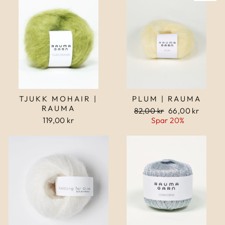
TJUKK MOHAIR |
PLUM | RAUMA
RAUMA
Normalpris
82,00 kr
Udsalgspris
66,00 kr
119,00 kr
Spar 20%