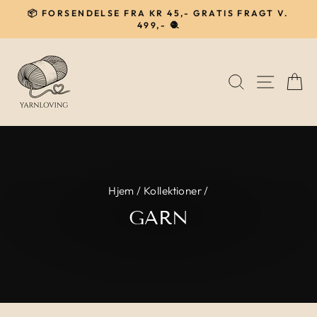
Gå
📦 FORSENDELSE FRA KR 45,- GRATIS FRAGT V.
til
499,- 🧶
Pause
indhold
SØG
NAVIG
I
Hjem
/
Kollektioner
/
GARN