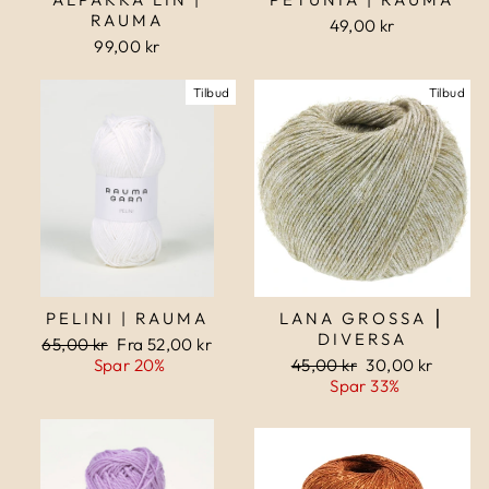
RAUMA
49,00 kr
99,00 kr
Tilbud
Tilbud
PELINI | RAUMA
LANA GROSSA ⎮
DIVERSA
Normalpris
65,00 kr
Udsalgspris
Fra 52,00 kr
Spar 20%
Normalpris
45,00 kr
Udsalgspris
30,00 kr
Spar 33%