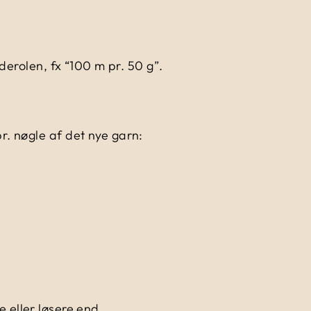
derolen, fx “100 m pr. 50 g”.
. nøgle af det nye garn:
e eller løsere end