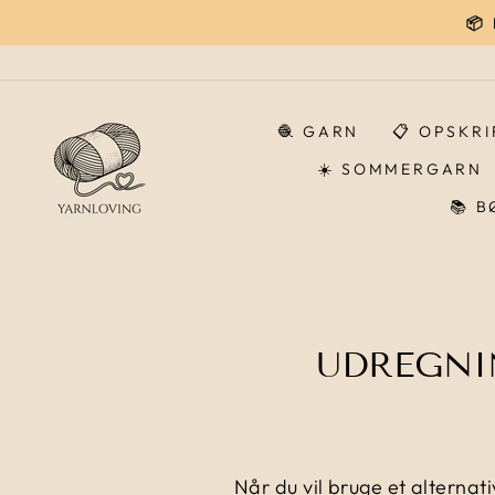
Gå
📦
til
indhold
🧶 GARN
📋 OPSKR
☀️ SOMMERGARN
📚 
UDREGNI
Når du vil bruge et alternativ