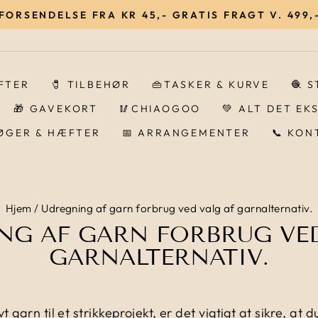
 FORSENDELSE FRA KR 45,- GRATIS FRAGT V. 499,-
Pause
IFTER
🧷 TILBEHØR
👜TASKER & KURVE
🧶 
🎁 GAVEKORT
🥢CHIAOGOO
💚 ALT DET EK
BØGER & HÆFTER
📅 ARRANGEMENTER
📞 KON
Hjem
/
Udregning af garn forbrug ved valg af garnalternativ.
NG AF GARN FORBRUG VED
GARNALTERNATIV.
t garn til et strikkeprojekt, er det vigtigt at sikre, at