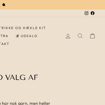
 🧶
Instagra
Faceb
STRIKKE OG HÆKLE KIT
LOG IND
SØG
IND
STRA
💰 UDSALG
TAKT
 VALG AF
 du har nok garn, men heller