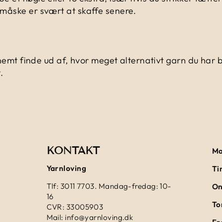
t måske er svært at skaffe senere.
t finde ud af, hvor meget alternativt garn du har bru
.
KONTAKT
Ma
Yarnloving
Ti
Tlf: 3011 7703. Mandag-fredag: 10-
On
16
To
CVR: 33005903
Mail: info@yarnloving.dk