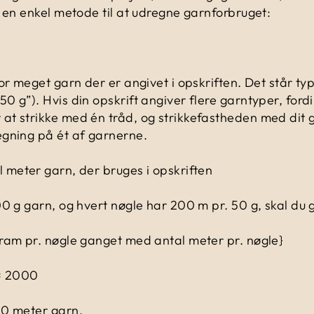
 en enkel metode til at udregne garnforbruget:
or meget garn der er angivet i opskriften. Det står typ
 g”). Hvis din opskrift angiver flere garntyper, fordi 
t strikke med én tråd, og strikkefastheden med dit g
egning på ét af garnerne.
 meter garn, der bruges i opskriften
00 g garn, og hvert nøgle har 200 m pr. 50 g, skal du
ram pr. nøgle ganget med antal meter pr. nøgle}
= 2000
00 meter garn.