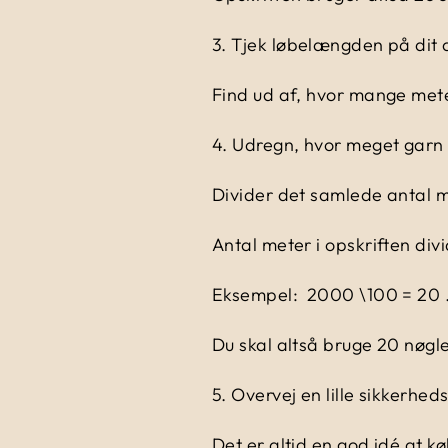
3.
Tjek løbelængden på dit 
Find ud af, hvor mange meter
4.
Udregn, hvor meget garn 
Divider det samlede antal m
Antal meter i opskriften div
Eksempel:
2000 \100 = 20
Du skal altså bruge 20 nøgle
5.
Overvej en lille sikkerhe
Det er altid en god idé at kø