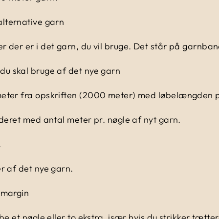
alternative garn
 der er i det garn, du vil bruge. Det står på garnban
du skal bruge af det nye garn
eter fra opskriften (2000 meter) med løbelængden pr
ideret med antal meter pr. nøgle af nyt garn.
.
r af det nye garn.
dsmargin
be et nøgle eller to ekstra, især hvis du strikker tætter