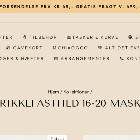
 FORSENDELSE FRA KR 45,- GRATIS FRAGT V. 499,-
Pause
IFTER
🧷 TILBEHØR
👜TASKER & KURVE
🧶 
🎁 GAVEKORT
🥢CHIAOGOO
💚 ALT DET EK
BØGER & HÆFTER
📅 ARRANGEMENTER
📞 KON
Hjem
/
Kollektioner
/
RIKKEFASTHED 16-20 MAS
Tilbud