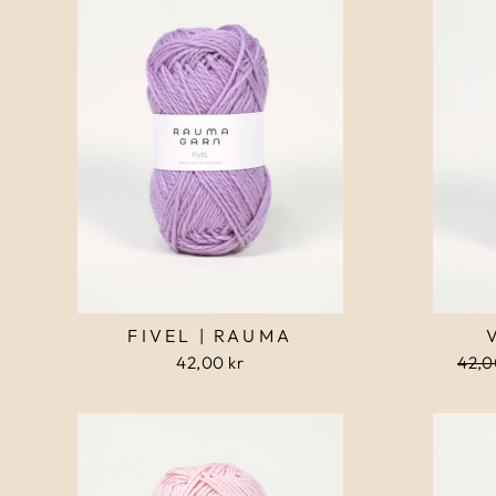
FIVEL | RAUMA
42,00 kr
Norm
42,0