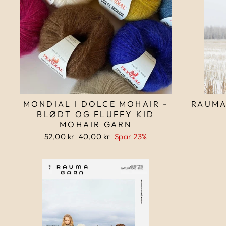
MONDIAL I DOLCE MOHAIR -
RAUMA
BLØDT OG FLUFFY KID
MOHAIR GARN
Normalpris
52,00 kr
Udsalgspris
40,00 kr
Spar 23%