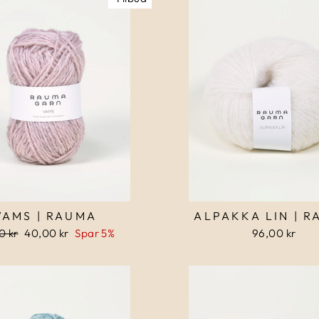
VAMS | RAUMA
ALPAKKA LIN | 
alpris
0 kr
Udsalgspris
40,00 kr
Spar 5%
96,00 kr