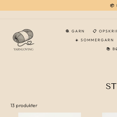
Gå
📦
til
indhold
🧶 GARN
📋 OPSKR
☀️ SOMMERGARN
📚 
ST
13 produkter