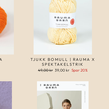
A
TJUKK BOMULL | RAUMA X
SPEKTAKELSTRIK
Normalpris
49,00 kr
Udsalgspris
39,00 kr
Spar 20%