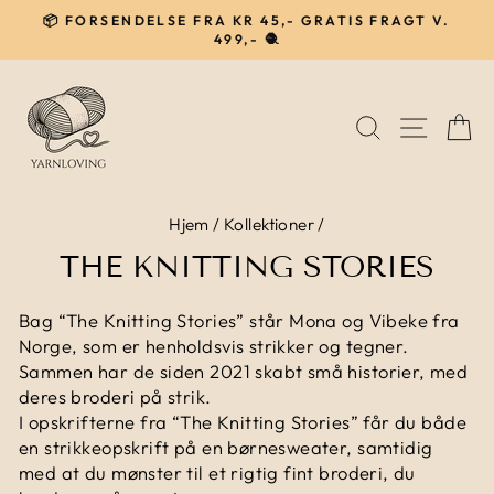
Gå
📦 FORSENDELSE FRA KR 45,- GRATIS FRAGT V.
til
499,- 🧶
Pause
indhold
SØG
NAVIG
I
Hjem
/
Kollektioner
/
THE KNITTING STORIES
Bag “The Knitting Stories” står Mona og Vibeke fra
Norge, som er henholdsvis strikker og tegner.
Sammen har de siden 2021 skabt små historier, med
deres broderi på strik.
I opskrifterne fra “The Knitting Stories” får du både
en strikkeopskrift på en børnesweater, samtidig
med at du mønster til et rigtig fint broderi, du