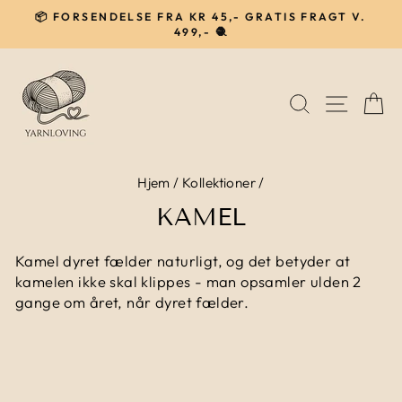
Gå
📦 FORSENDELSE FRA KR 45,- GRATIS FRAGT V.
til
499,- 🧶
Pause
indhold
SØG
NAVIG
I
Hjem
/
Kollektioner
/
KAMEL
Kamel dyret fælder naturligt, og det betyder at
kamelen ikke skal klippes - man opsamler ulden 2
gange om året, når dyret fælder.