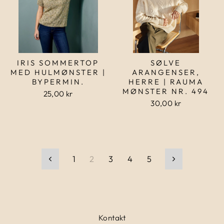
IRIS SOMMERTOP
SØLVE
MED HULMØNSTER |
ARANGENSER,
BYPERMIN.
HERRE | RAUMA
MØNSTER NR. 494
25,00 kr
30,00 kr
1
2
3
4
5
Forrige
Næste
Kontakt