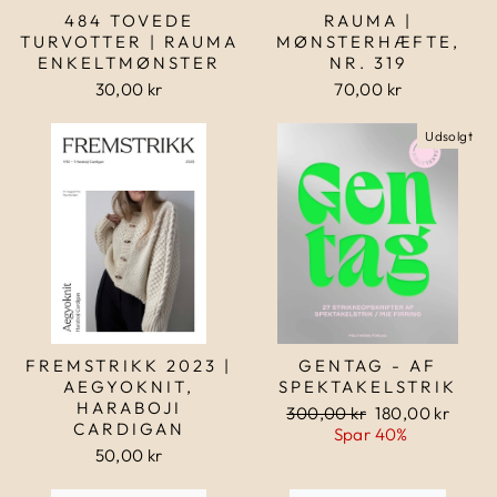
484 TOVEDE
RAUMA |
TURVOTTER | RAUMA
MØNSTERHÆFTE,
ENKELTMØNSTER
NR. 319
30,00 kr
70,00 kr
Udsolgt
FREMSTRIKK 2023 |
GENTAG - AF
AEGYOKNIT,
SPEKTAKELSTRIK
HARABOJI
Normalpris
300,00 kr
Udsalgspris
180,00 kr
CARDIGAN
Spar 40%
50,00 kr