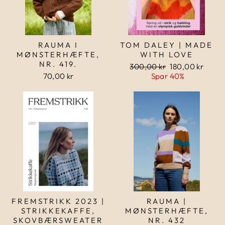
RAUMA I
TOM DALEY | MADE
MØNSTERHÆFTE,
WITH LOVE
NR. 419.
Normalpris
300,00 kr
Udsalgspris
180,00 kr
70,00 kr
Spar 40%
FREMSTRIKK 2023 |
RAUMA |
STRIKKEKAFFE,
MØNSTERHÆFTE,
SKOVBÆRSWEATER
NR. 432