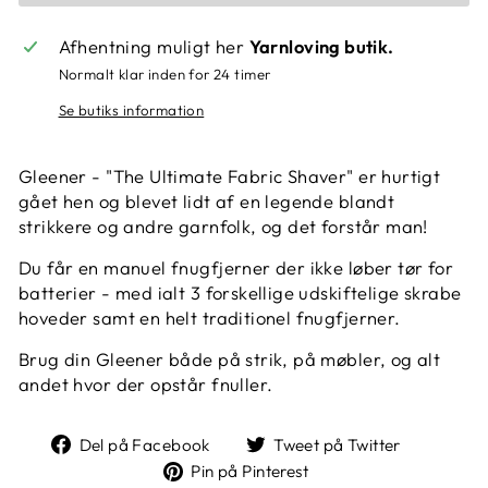
Afhentning muligt her
Yarnloving butik.
Normalt klar inden for 24 timer
Se butiks information
Gleener - "The Ultimate Fabric Shaver" er hurtigt
gået hen og blevet lidt af en legende blandt
strikkere og andre garnfolk, og det forstår man!
Du får en manuel fnugfjerner der ikke løber tør for
batterier - med ialt 3 forskellige udskiftelige skrabe
hoveder samt en helt traditionel fnugfjerner.
Brug din Gleener både på strik, på møbler, og alt
andet hvor der opstår fnuller.
Del
Tweet
Del på Facebook
Tweet på Twitter
på
på
Pin
Pin på Pinterest