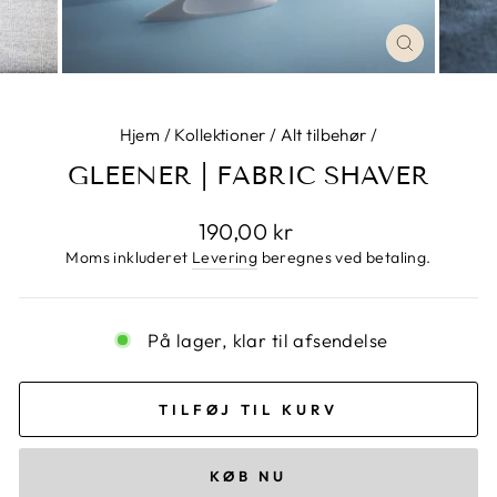
LUK
Hjem
/
Kollektioner
/
Alt tilbehør
/
GLEENER | FABRIC SHAVER
Normalpris
190,00 kr
Moms inkluderet
Levering
beregnes ved betaling.
På lager, klar til afsendelse
TILFØJ TIL KURV
KØB NU