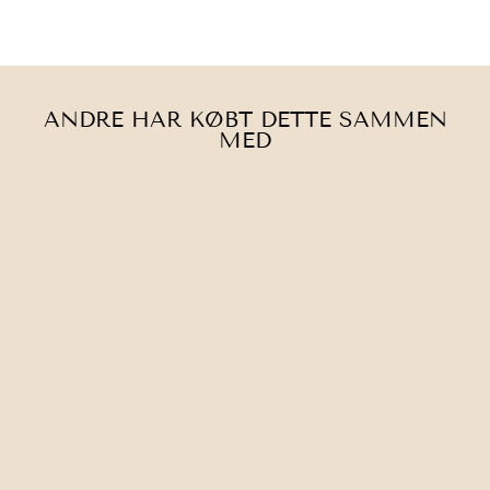
Facebook
Twitter
på
Pinterest
ANDRE HAR KØBT DETTE SAMMEN
MED
GLEENER |
FABRIC SHAVER
190,00 kr