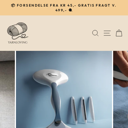
Gå
📦 FORSENDELSE FRA KR 45,- GRATIS FRAGT V.
til
499,- 🧶
Pause
indhold
SØG
NAVIG
I