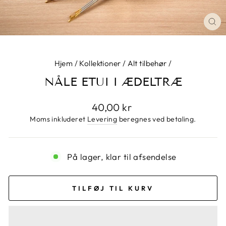
LU
Hjem
/
Kollektioner
/
Alt tilbehør
/
NÅLE ETUI I ÆDELTRÆ
Normalpris
40,00 kr
Moms inkluderet
Levering
beregnes ved betaling.
På lager, klar til afsendelse
TILFØJ TIL KURV