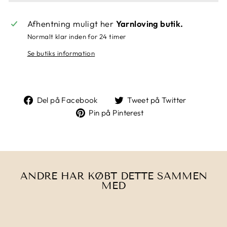
Afhentning muligt her
Yarnloving butik.
Normalt klar inden for 24 timer
Se butiks information
Del
Tweet
Del på Facebook
Tweet på Twitter
på
på
Pin
Pin på Pinterest
Facebook
Twitter
på
Pinterest
ANDRE HAR KØBT DETTE SAMMEN
MED