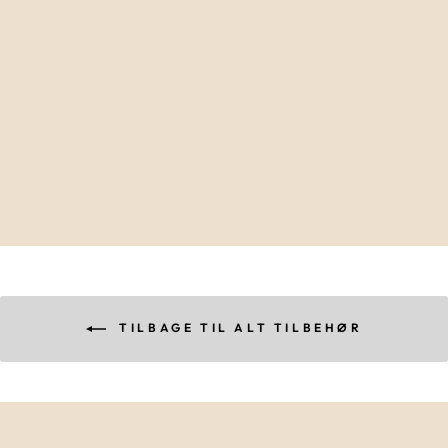
NÅLE ETUI I
ÆDELTRÆ
40,00 kr
TILBAGE TIL ALT TILBEHØR