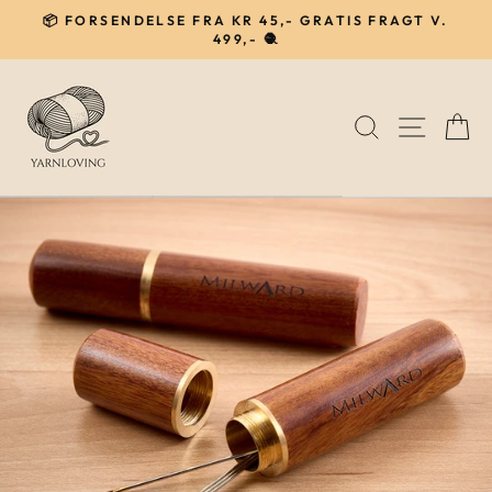
Gå
📦 FORSENDELSE FRA KR 45,- GRATIS FRAGT V.
til
499,- 🧶
Pause
indhold
SØG
NAVIG
I