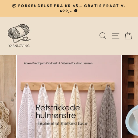
Gå
📦 FORSENDELSE FRA KR 45,- GRATIS FRAGT V.
til
499,- 🧶
Pause
indhold
SØG
NAVIG
I