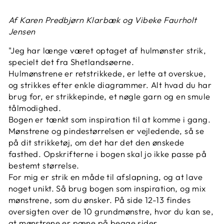
Af Karen Predbjørn Klarbæk og Vibeke Faurholt
Jensen
"Jeg har længe været optaget af hulmønster strik,
specielt det fra Shetlandsøerne.
Hulmønstrene er retstrikkede, er lette at overskue,
og strikkes efter enkle diagrammer. Alt hvad du har
brug for, er strikkepinde, et nøgle garn og en smule
tålmodighed.
Bogen er tænkt som inspiration til at komme i gang.
Mønstrene og pindestørrelsen er vejledende, så se
på dit strikketøj, om det har det den ønskede
fasthed. Opskrifterne i bogen skal jo ikke passe på
bestemt størrelse.
For mig er strik en måde til afslapning, og at lave
noget unikt. Så brug bogen som inspiration, og mix
mønstrene, som du ønsker. På side 12-13 findes
oversigten over de 10 grundmønstre, hvor du kan se,
at mønstrene er pæne på begge sider.