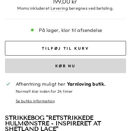
Normalpris
199,00 kr
Moms inkluderet
Levering
beregnes ved betaling.
På lager, klar til afsendelse
TILFØJ TIL KURV
KØB NU
Afhentning muligt her
Yarnloving butik.
Normalt klar inden for 24 timer
Se butiks information
STRIKKEBOG "RETSTRIKKEDE
HULMØNSTRE - INSPIRERET AT
SHETLAND LACE"