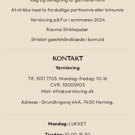
At strikke med to forskellige partinumre eller lotnumre
Yarnloving på Fur i sommeren 2024
Rauma Strikkepalør
Strikket gæstehåndklæde i bomuld
KONTAKT
Yarnloving
Tlf: 3011 7703. Mandag-fredag: 10-16
CVR: 33005903
Mail: info@yarnloving.dk
Adresse : Grundtvigsvej 64A, 7400 Herning.
Mandag:
LUKKET
Tirsdag:
10.00-15.30