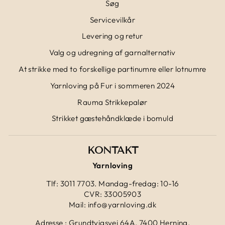
Søg
Servicevilkår
Levering og retur
Valg og udregning af garnalternativ
At strikke med to forskellige partinumre eller lotnumre
Yarnloving på Fur i sommeren 2024
Rauma Strikkepalør
Strikket gæstehåndklæde i bomuld
KONTAKT
Yarnloving
Tlf: 3011 7703. Mandag-fredag: 10-16
CVR: 33005903
Mail: info@yarnloving.dk
Adresse : Grundtvigsvej 64A, 7400 Herning.