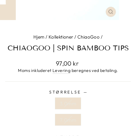
LUK
Hjem
/
Kollektioner
/
ChiaoGoo
/
CHIAOGOO | SPIN BAMBOO TIPS
Normalpris
97,00 kr
Moms inkluderet
Levering
beregnes ved betaling.
STØRRELSE
—
3.0mm
7.0mm