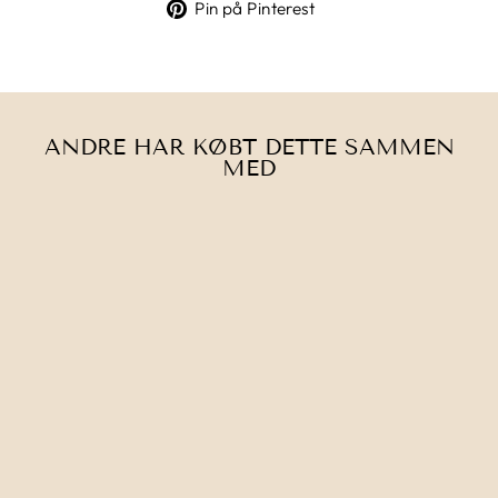
på
på
Pin
Pin på Pinterest
Facebook
Twitter
på
Pinterest
ANDRE HAR KØBT DETTE SAMMEN
MED
Udsolgt
CHIAOGOO |
SPIN BAMBOO
TIPS
Fra 97,00 kr