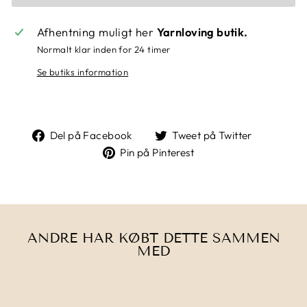
Afhentning muligt her
Yarnloving butik.
Normalt klar inden for 24 timer
Se butiks information
Del
Tweet
Del på Facebook
Tweet på Twitter
på
på
Pin
Pin på Pinterest
Facebook
Twitter
på
Pinterest
ANDRE HAR KØBT DETTE SAMMEN
MED