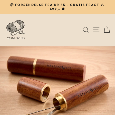
Gå
📦 FORSENDELSE FRA KR 45,- GRATIS FRAGT V.
til
499,- 🧶
Pause
indhold
SØG
NAVIG
I