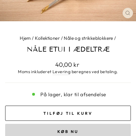
LU
Hjem
/
Kollektioner
/
Nåle og strikkeblokkere
/
NÅLE ETUI I ÆDELTRÆ
Normalpris
40,00 kr
Moms inkluderet
Levering
beregnes ved betaling.
På lager, klar til afsendelse
TILFØJ TIL KURV
KØB NU