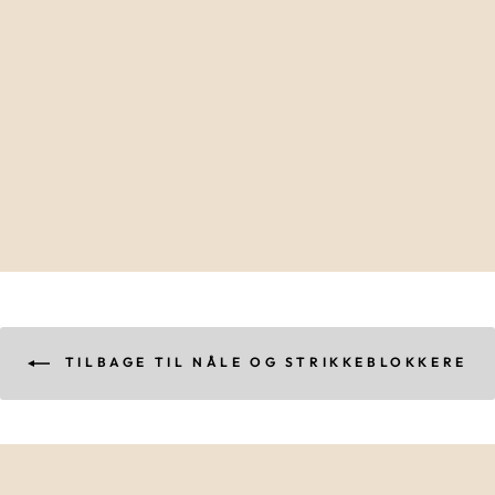
NÅLE ETUI I
ÆDELTRÆ
40,00 kr
TILBAGE TIL NÅLE OG STRIKKEBLOKKERE