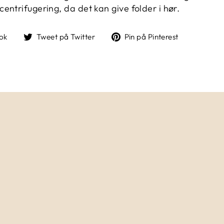
ntrifugering, da det kan give folder i hør.
Del
Tweet
Pin
ok
Tweet på Twitter
Pin på Pinterest
på
på
på
Facebook
Twitter
Pinterest