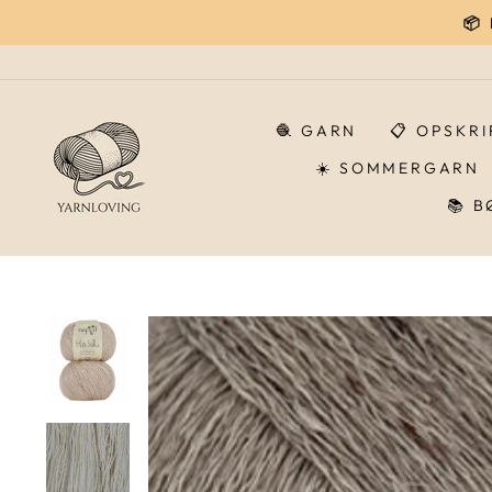
Gå
📦
til
indhold
🧶 GARN
📋 OPSKR
☀️ SOMMERGARN
📚 