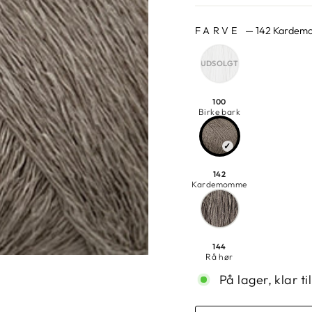
FARVE
—
142 Karde
100
Birke bark
142
Kardemomme
144
Rå hør
På lager, klar t