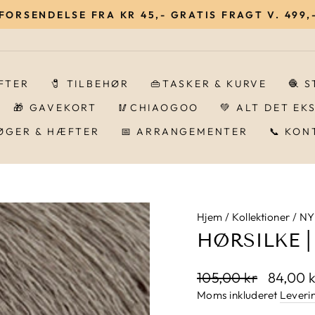
 FORSENDELSE FRA KR 45,- GRATIS FRAGT V. 499,-
Pause
IFTER
🧷 TILBEHØR
👜TASKER & KURVE
🧶 
🎁 GAVEKORT
🥢CHIAOGOO
💚 ALT DET EK
BØGER & HÆFTER
📅 ARRANGEMENTER
📞 KON
Hjem
/
Kollektioner
/
NY
HØRSILKE 
Normalpris
105,00 kr
Udsalgs
84,00 
Moms inkluderet
Leveri