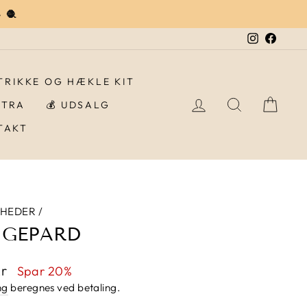
 🧶
Instagra
Faceb
STRIKKE OG HÆKLE KIT
LOG IND
SØG
IND
STRA
💰 UDSALG
TAKT
HEDER
/
| GEPARD
pris
kr
Spar 20%
ng
beregnes ved betaling.