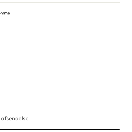
momme
il afsendelse