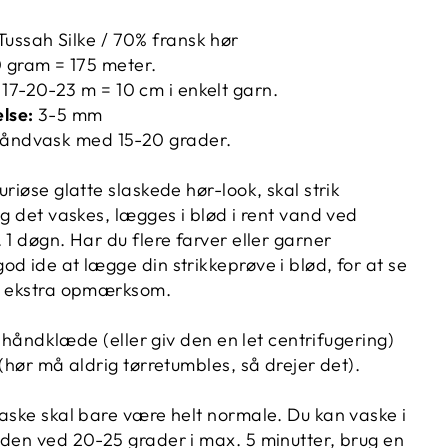
ussah Silke / 70% fransk hør
 gram
= 175 meter.
:
17-20-23 m = 10 cm i enkelt garn.
else:
3-5 mm
åndvask med 15-20 grader.
uriøse glatte slaskede hør-look, skal strik
g det vaskes, l
ægges i blød i rent vand ved
 1 døgn. Har du flere farver eller garner
d ide at lægge din strikkeprøve i blød, for at se
dt ekstra opmærksom.
et håndklæde (eller giv den en let centrifugering)
 (hør må aldrig tørretumbles, så drejer det).
vaske skal bare være helt normale. Du kan vaske i
nden ved 20-25 grader i max. 5 minutter, brug en