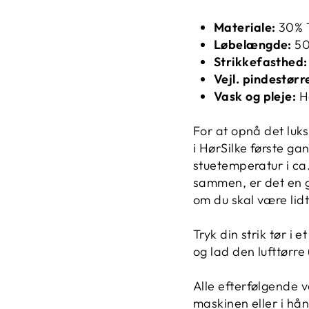
Materiale:
30% T
Løbelængde:
50
Strikkefasthed
Vejl. pindestørr
Vask og pleje:
H
For at opnå det luks
i HørSilke første gan
stuetemperatur i ca.
sammen, er det en go
om du skal være li
Tryk din strik tør i 
og lad den lufttørre
Alle efterfølgende 
maskinen eller i hå