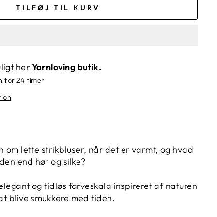
TILFØJ TIL KURV
ligt her
Yarnloving butik.
n for 24 timer
tion
om lette strikbluser, når det er varmt, og h
vad
uden end hør og silke?
 elegant og tidløs farveskala inspireret af naturen
 at blive smukkere med tiden.