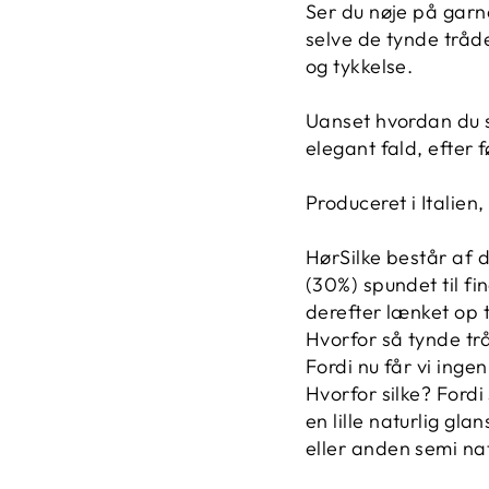
Ser du nøje på garnet
selve de tynde tråde
og tykkelse.
Uanset hvordan du str
elegant fald, efter 
Produceret i Italien
HørSilke består af d
(30%) spundet til fi
derefter lænket op t
Hvorfor så tynde trå
Fordi nu får vi ingen
Hvorfor silke? Fordi
en lille naturlig gl
eller anden semi nat