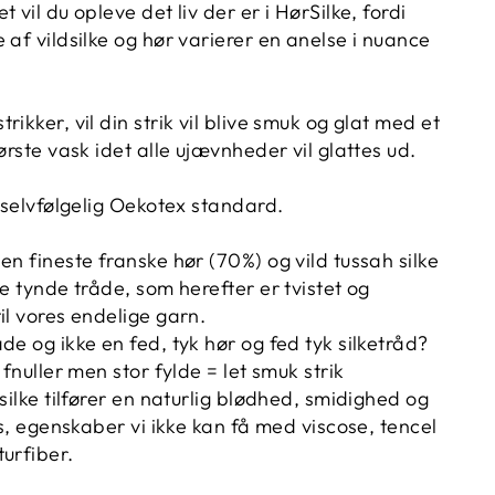
 vil du opleve det liv der er i HørSilke, fordi
 af vildsilke og hør varierer en anelse i nuance
ikker, vil din strik vil blive smuk og glat med et
første vask idet alle ujævnheder vil glattes ud.
, selvfølgelig Oekotex standard.
en fineste franske hør (70%) og vild tussah silke
ne tynde tråde, som herefter er tvistet og
il vores endelige garn.
de og ikke en fed, tyk hør og fed tyk silketråd?
 fnuller men stor fylde = let smuk strik
 silke tilfører en naturlig blødhed, smidighed og
ans, egenskaber vi ikke kan få med viscose, tencel
urfiber.