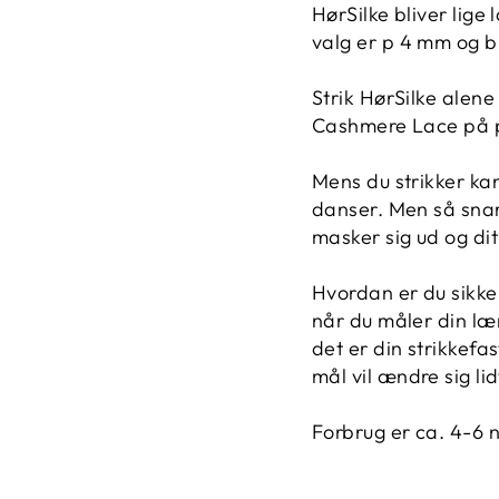
HørSilke bliver lige
valg er p 4 mm og b
Strik HørSilke alen
Cashmere Lace på p
Mens du strikker ka
danser. Men så snart
masker sig ud og dit 
Hvordan er du sikker
når du måler din læ
det er din strikkef
mål vil ændre sig lid
Forbrug er ca. 4-6 n