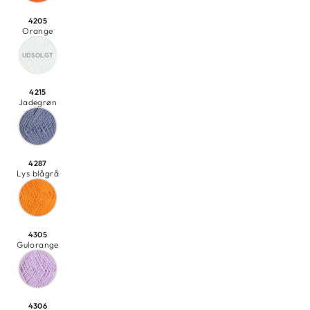
4205
Orange
4215
Jadegrøn
4287
Lys blågrå
4305
Gulorange
4306