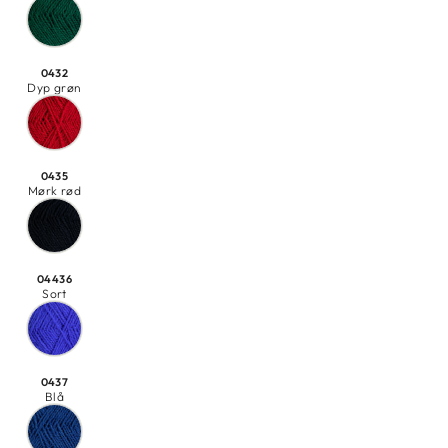
0432
Dyp grøn
0435
Mørk rød
04436
Sort
0437
Blå