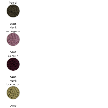
Petrol
0486
Mørk
mosegrøn
0487
Grålilla
0488
Mørk
bordeaux
0489