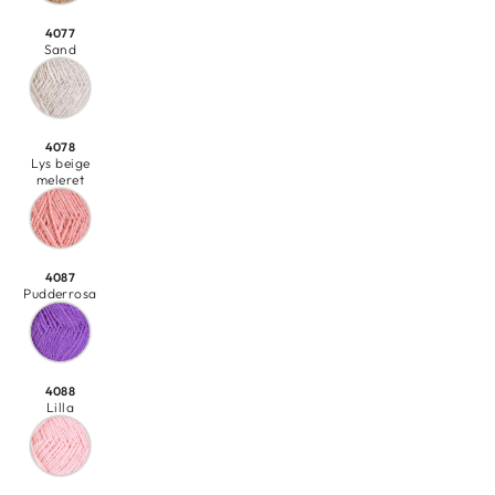
4077
Sand
4078
Lys beige
meleret
4087
Pudderrosa
4088
Lilla