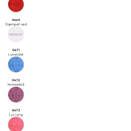
0469
Dæmpet rød
0471
Lavendel
0472
Himmeblå
0473
Lys lyng