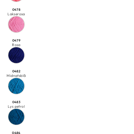
0478
Lakserosa
0479
Rosa
0482
Midnatsblå
0483
Lys petrol
0484