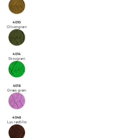
4010
Olivengrøn
4014
Skovgrøn
4018
Græs grøn
4048
Lys rødlilla