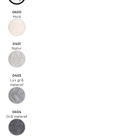
0400
Hvid
0401
Natur
0403
Lys grå
meleret
0404
Grå meleret