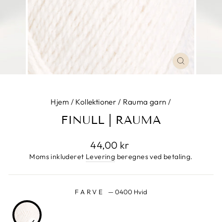
LUK
Hjem
/
Kollektioner
/
Rauma garn
/
FINULL | RAUMA
Normalpris
44,00 kr
Moms inkluderet
Levering
beregnes ved betaling.
FARVE
—
0400 Hvid