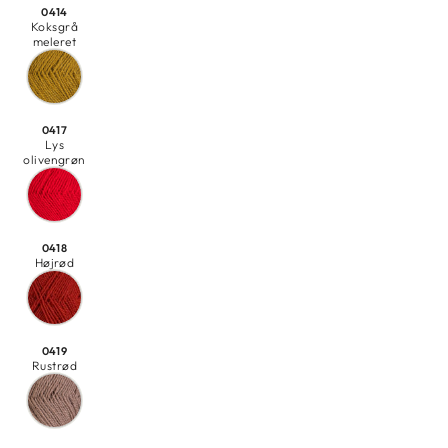
0414
Koksgrå
meleret
0417
Lys
olivengrøn
0418
Højrød
0419
Rustrød