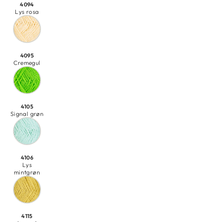
4094
Lys rosa
4095
Cremegul
4105
Signal grøn
4106
Lys
mintgrøn
4115