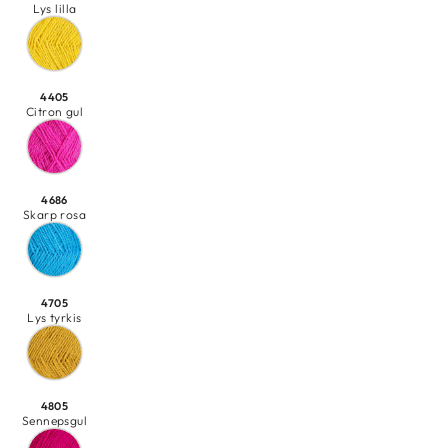
Lys lilla
4405
Citron gul
4686
Skarp rosa
4705
Lys tyrkis
4805
Sennepsgul