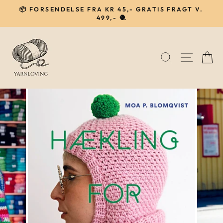
Gå
📦 FORSENDELSE FRA KR 45,- GRATIS FRAGT V.
til
499,- 🧶
Pause
indhold
SØG
NAVIG
I