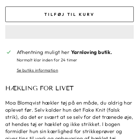
TILFØJ TIL KURV
Afhentning muligt her
Yarnloving butik.
Normalt klar inden for 24 timer
Se butiks information
HÆKLING FOR LIVET
Moa Blomqvist hækler tøj på en måde, du aldrig har
oplevet før. Selv kalder hun det Fake Knit (falsk
strik), da det er svært at se selv for det trænede øje,
at hendes tøj er hæklet og ikke strikket. I bogen
formidler hun sin kærlighed for strikkeprøver og
giver tips til vask og opbevaring af hæklet tøj.