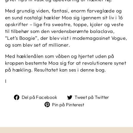
Med grundig viden, fantasi, enorm farveglæde og
en sund nostalgi hækler Moa sig igennem sit liv i 16
opskrifter – lige fra sweatre, toppe, kjoler og veste
til tilbehør som den verdensberømte balaclava,
“Let’s Boogie”, der blev vist i modemagasinet Vogue,
og som blev set af millioner.
Med hæklenålen som våben og hjertet uden på
kroppen bestemte Moa sig for at revolutionere synet
på hækling. Resultatet kan ses i denne bog.
I
Del
Tweet
Del på Facebook
Tweet på Twitter
på
på
Pin
Pin på Pinterest
Facebook
Twitter
på
Pinterest