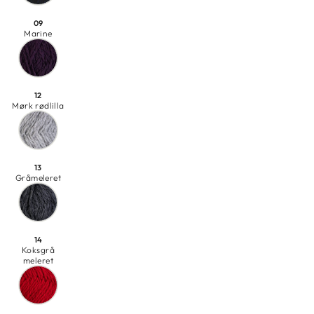
09
Marine
12
Mørk rødlilla
13
Gråmeleret
14
Koksgrå
meleret