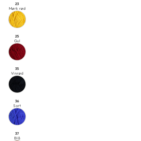
23
Mørk rød
25
Gul
35
Vinrød
36
Sort
37
Blå