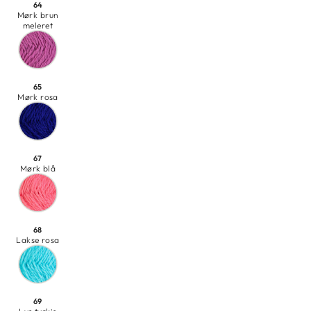
64
Mørk brun
meleret
65
Mørk rosa
67
Mørk blå
68
Lakse rosa
69