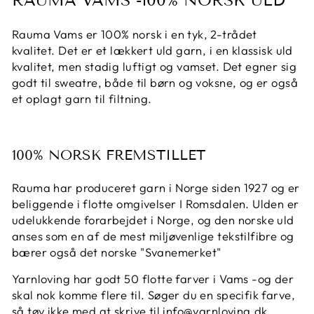
RAUMA VAMS -100% NORSK ULD
Rauma Vams er 100% norsk i en tyk, 2-trådet
kvalitet. Det er et lækkert uld garn, i en klassisk uld
kvalitet, men stadig luftigt og vamset. Det egner sig
godt til sweatre, både til børn og voksne, og er også
et oplagt garn til filtning.
100% NORSK FREMSTILLET
Rauma har produceret garn i Norge siden 1927 og er
beliggende i flotte omgivelser I Romsdalen. Ulden er
udelukkende forarbejdet i Norge, og den norske uld
anses som en af de mest miljøvenlige tekstilfibre og
bærer også det norske "Svanemerket"
Yarnloving har godt 50 flotte farver i Vams -og der
skal nok komme flere til. Søger du en specifik farve,
så tøv ikke med at skrive til info@yarnloving.dk