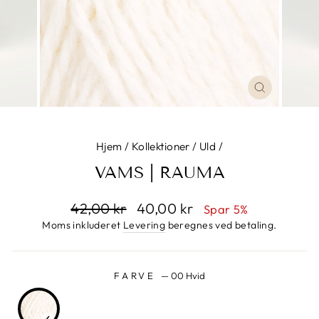
LUK
Hjem
/
Kollektioner
/
Uld
/
VAMS | RAUMA
Normalpris
42,00 kr
Udsalgspris
40,00 kr
Spar 5%
Moms inkluderet
Levering
beregnes ved betaling.
FARVE
—
00 Hvid