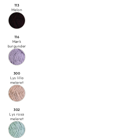
113
Melon
116
Mørk
burgunder
300
Lys lilla
meleret
302
Lys rosa
meleret