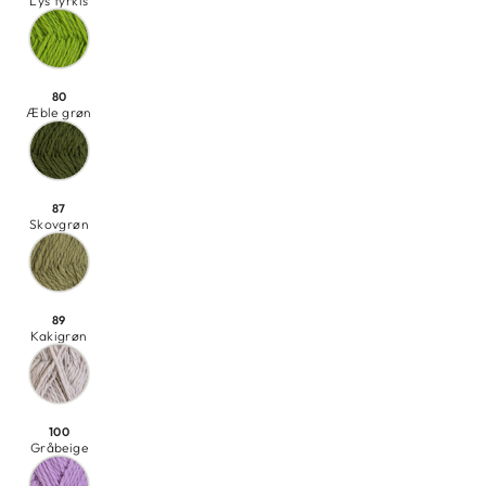
Lys tyrkis
80
Æble grøn
87
Skovgrøn
89
Kakigrøn
100
Gråbeige