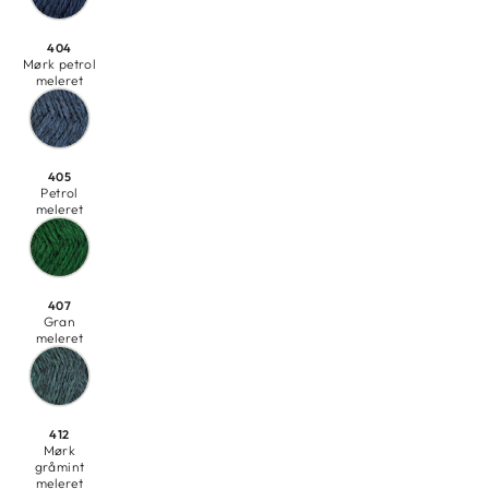
404
Mørk petrol
meleret
405
Petrol
meleret
407
Gran
meleret
412
Mørk
gråmint
meleret