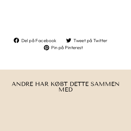
Del
Tweet
Del på Facebook
Tweet på Twitter
på
på
Pin
Pin på Pinterest
Facebook
Twitter
på
Pinterest
ANDRE HAR KØBT DETTE SAMMEN
MED
Tilbud