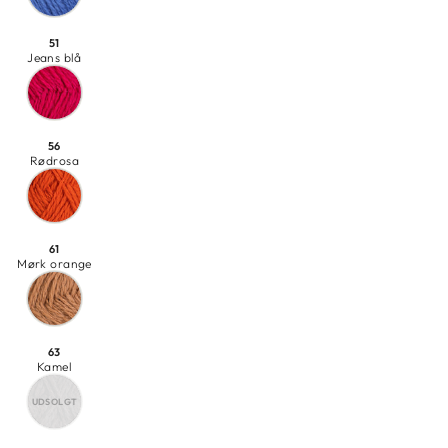
51
Jeans blå
56
Rødrosa
61
Mørk orange
63
Kamel