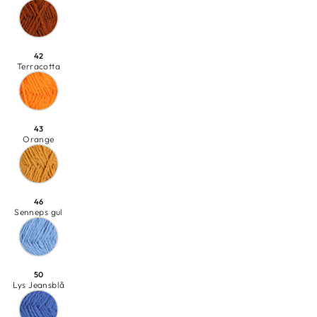
42
Terracotta
43
Orange
46
Senneps gul
50
Lys Jeansblå