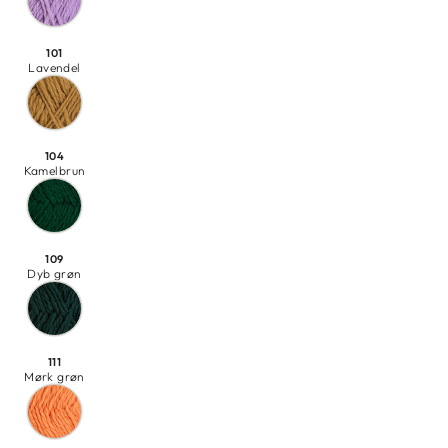
101
Lavendel
104
Kamelbrun
109
Dyb grøn
111
Mørk grøn