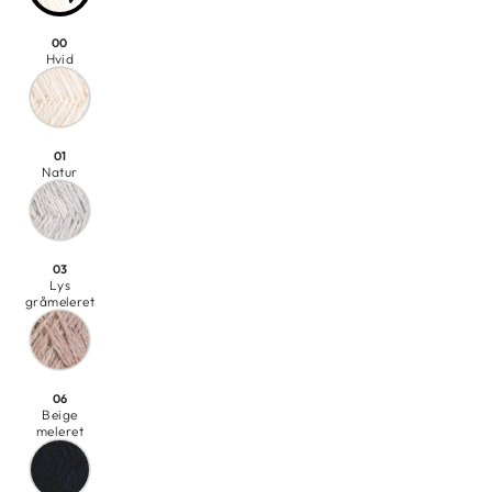
00
Hvid
01
Natur
03
Lys
gråmeleret
06
Beige
meleret