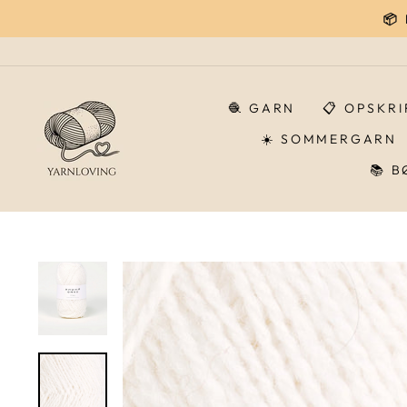
Gå
📦
til
indhold
🧶 GARN
📋 OPSKR
☀️ SOMMERGARN
📚 