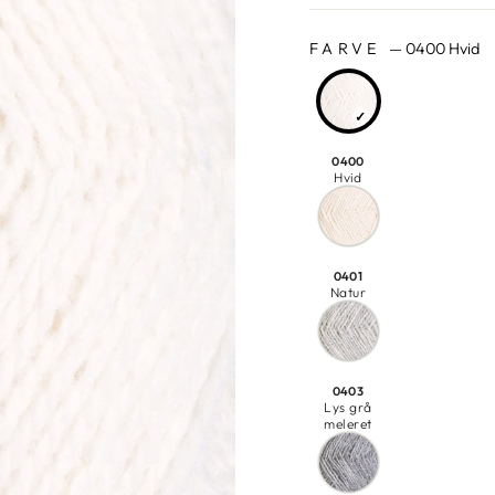
FARVE
—
0400 Hvid
0400
Hvid
0401
Natur
0403
Lys grå
meleret