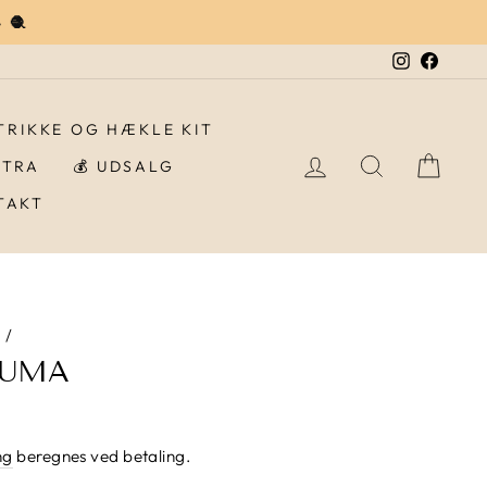
 🧶
Instagra
Faceb
STRIKKE OG HÆKLE KIT
LOG IND
SØG
IND
STRA
💰 UDSALG
TAKT
d
/
AUMA
ng
beregnes ved betaling.