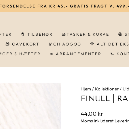
 FORSENDELSE FRA KR 45,- GRATIS FRAGT V. 499,-
Pause
IFTER
🧷 TILBEHØR
👜TASKER & KURVE
🧶 
🎁 GAVEKORT
🥢CHIAOGOO
💚 ALT DET EK
BØGER & HÆFTER
📅 ARRANGEMENTER
📞 KON
Hjem
/
Kollektioner
/
Ul
FINULL | R
Normalpris
44,00 kr
Moms inkluderet
Leveri