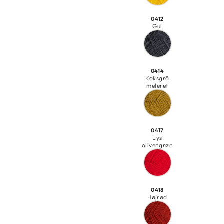
0412
Gul
0414
Koksgrå
meleret
0417
Lys
olivengrøn
0418
Højrød