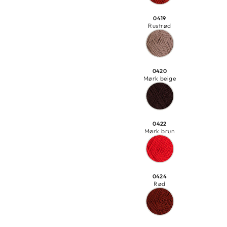
0419
Rustrød
0420
Mørk beige
0422
Mørk brun
0424
Rød