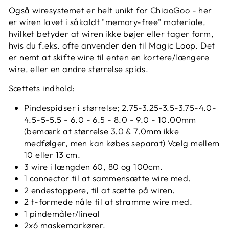
Også wiresystemet er helt unikt for ChiaoGoo - her
er wiren lavet i såkaldt "memory-free" materiale,
hvilket betyder at wiren ikke bøjer eller tager form,
hvis du f.eks. ofte anvender den til Magic Loop. Det
er nemt at skifte wire til enten en kortere/længere
wire, eller en andre størrelse spids.
Sættets indhold:
Pindespidser i størrelse; 2.75-3.25-3.5-3.75-4.0-
4.5-5-5.5 - 6.0 - 6.5 - 8.0 - 9.0 - 10.00mm
(bemærk at størrelse 3.0 & 7.0mm ikke
medfølger, men kan købes separat) Vælg mellem
10 eller 13 cm.
3 wire i længden 60, 80 og 100cm.
1 connector til at sammensætte wire med.
2 endestoppere, til at sætte på wiren.
2 t-formede nåle til at stramme wire med.
1 pindemåler/lineal
2x6 maskemarkører.