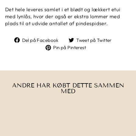
Det hele leveres samlet i et blødt og lækkert etui
med lynlås, hvor der også er ekstra lommer med
plads til at udvide antallet af pindespidser.
Del
Tweet
Del på Facebook
Tweet på Twitter
på
på
Pin
Pin på Pinterest
Facebook
Twitter
på
Pinterest
ANDRE HAR KØBT DETTE SAMMEN
MED
Udsolgt