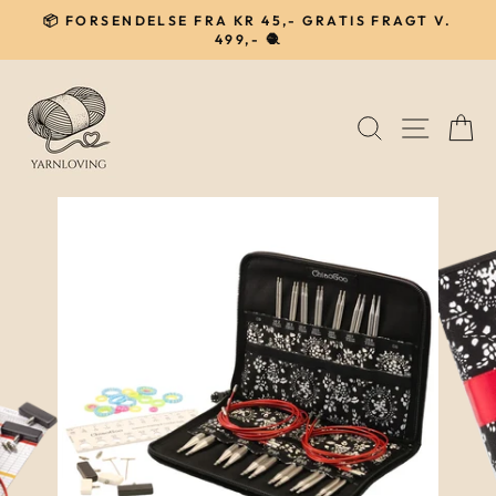
Gå
📦 FORSENDELSE FRA KR 45,- GRATIS FRAGT V.
til
499,- 🧶
Pause
indhold
SØG
NAVIG
I