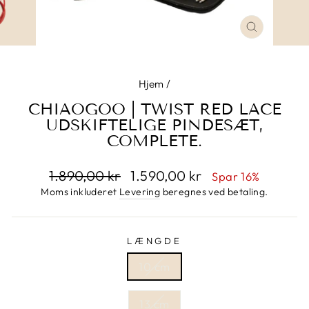
LUK
Hjem
/
CHIAOGOO | TWIST RED LACE
UDSKIFTELIGE PINDESÆT,
COMPLETE.
Normalpris
1.890,00 kr
Udsalgspris
1.590,00 kr
Spar 16%
Moms inkluderet
Levering
beregnes ved betaling.
LÆNGDE
10 cm
13 cm