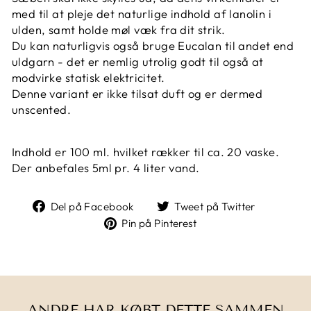
med til at pleje det naturlige indhold af lanolin i
ulden, samt holde møl væk fra dit strik.
Du kan naturligvis også bruge Eucalan til andet end
uldgarn - det er nemlig utrolig godt til også at
modvirke statisk elektricitet.
Denne variant er ikke tilsat duft og er dermed
unscented.
Indhold er 100 ml. hvilket rækker til ca. 20 vaske.
Der anbefales 5ml pr. 4 liter vand.
Del
Tweet
Del på Facebook
Tweet på Twitter
på
på
Pin
Pin på Pinterest
Facebook
Twitter
på
Pinterest
ANDRE HAR KØBT DETTE SAMMEN