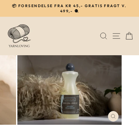
Gå
📦 FORSENDELSE FRA KR 45,- GRATIS FRAGT V.
til
499,- 🧶
Pause
indhold
SØG
NAVIG
I
LUK