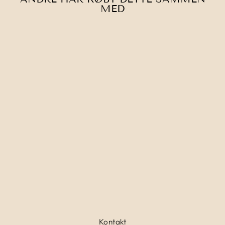
MED
Udsolgt
EUCALAN I
ULDSÆBE,
UNSCENTED
65,00 kr
Kontakt