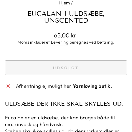
Hjem
/
EUCALAN I ULDSÆBE,
UNSCENTED
Normalpris
65,00 kr
Moms inkluderet
Levering
beregnes ved betaling.
UDSOLGT
Afhentning ej muligt her
Yarnloving butik.
ULDSÆBE DER IKKE SKAL SKYLLES UD.
Eucalan er en uldsæbe, der kan bruges både til
maskinvask og håndvask.
Sæben skal ikke skylles ud, da dens virkemidler er