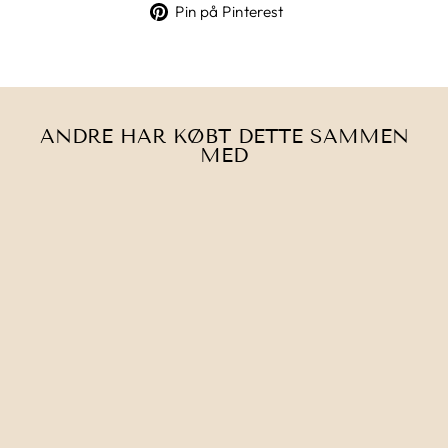
på
på
Pin
Pin på Pinterest
Facebook
Twitter
på
Pinterest
ANDRE HAR KØBT DETTE SAMMEN
MED
Tilbud
KAREN
KLARBÆK ⎮
RECYCLED
BOTTLES YARN