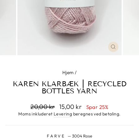
LUK
Hjem
/
KAREN KLARBÆK ⎮ RECYCLED
BOTTLES YARN
Normalpris
20,00 kr
Udsalgspris
15,00 kr
Spar 25%
Moms inkluderet
Levering
beregnes ved betaling.
FARVE
—
3004 Rose