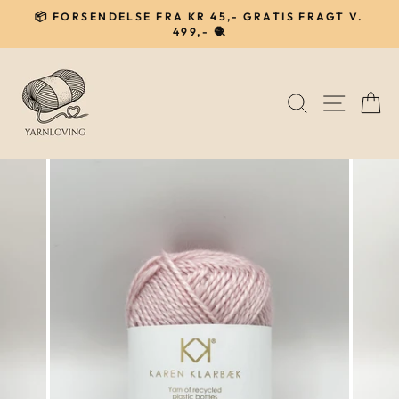
Gå
📦 FORSENDELSE FRA KR 45,- GRATIS FRAGT V.
til
499,- 🧶
Pause
indhold
SØG
NAVIG
I