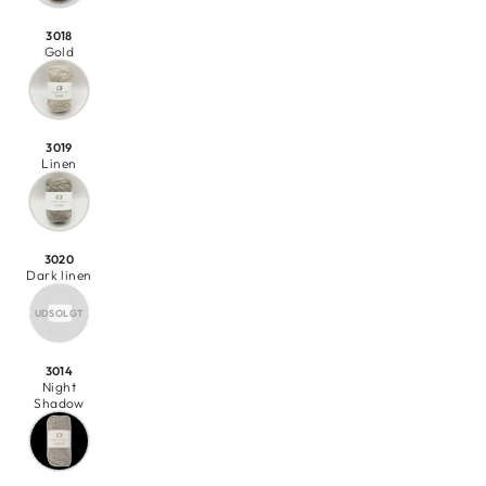
3018
Gold
3019
Linen
3020
Dark linen
3014
Night
Shadow