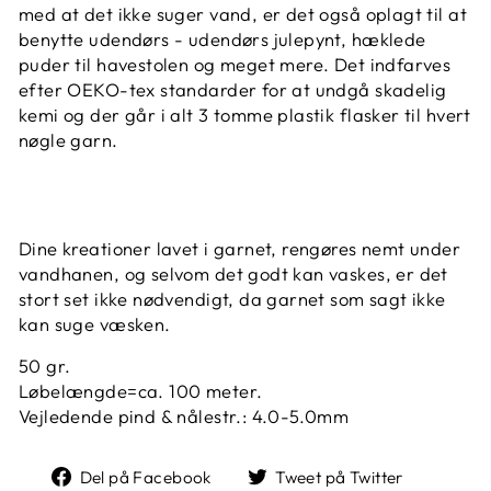
med at det ikke suger vand, er det også oplagt til at
benytte udendørs - udendørs julepynt, hæklede
puder til havestolen og meget mere. Det indfarves
efter OEKO-tex standarder for at undgå skadelig
kemi og der går i alt 3 tomme plastik flasker til hvert
nøgle garn.
Dine kreationer lavet i garnet, rengøres nemt under
vandhanen, og selvom det godt kan vaskes, er det
stort set ikke nødvendigt, da garnet som sagt ikke
kan suge væsken.
50 gr.
Løbelængde=ca. 100 meter.
Vejledende pind & nålestr.: 4.0-5.0mm
Del
Tweet
Del på Facebook
Tweet på Twitter