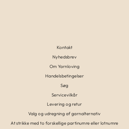
Normalpris
20,00 kr
Udsalgspris
15,00 kr
Spar 25%
Kontakt
Nyhedsbrev
Om Yarnloving
Handelsbetingelser
Søg
Servicevilkår
Levering og retur
Valg og udregning af garnalternativ
At strikke med to forskellige partinumre eller lotnumre