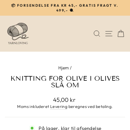
Gå
📦 FORSENDELSE FRA KR 45,- GRATIS FRAGT V.
til
499,- 🧶
Pause
indhold
SØG
NAVIG
I
Hjem
/
KNITTING FOR OLIVE I OLIVES
SLÅ OM
Normalpris
45,00 kr
Moms inkluderet
Levering
beregnes ved betaling.
På lager, klar til afsendelse