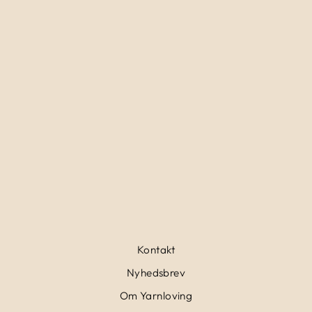
KNITTING FOR
OLIVE I OLIVES
SLÅ OM
45,00 kr
Kontakt
Nyhedsbrev
Om Yarnloving