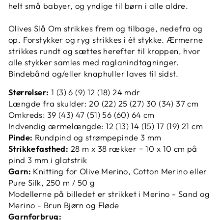
helt små babyer, og yndige til børn i alle aldre.
Olives Slå Om strikkes frem og tilbage, nedefra og
op. Forstykker og ryg strikkes i ét stykke. Ærmerne
strikkes rundt og sættes herefter til kroppen, hvor
alle stykker samles med raglanindtagninger.
Bindebånd og/eller knaphuller laves til sidst.
Størrelser:
1 (3) 6 (9) 12 (18) 24 mdr
Længde fra skulder: 20 (22) 25 (27) 30 (34) 37 cm
Omkreds: 39 (43) 47 (51) 56 (60) 64 cm
Indvendig ærmelængde: 12 (13) 14 (15) 17 (19) 21 cm
Pinde:
Rundpind og strømpepinde 3 mm
Strikkefasthed:
28 m x 38 rækker = 10 x 10 cm på
pind 3 mm i glatstrik
Garn:
Knitting for Olive Merino, Cotton Merino eller
Pure Silk, 250 m / 50 g
Modellerne på billedet er strikket i Merino - Sand og
Merino - Brun Bjørn og Fløde
Garnforbrug: