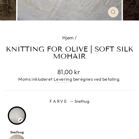
LUK
Hjem
/
KNITTING FOR OLIVE | SOFT SILK
MOHAIR
Normalpris
81,00 kr
Moms inkluderet
Levering
beregnes ved betaling.
FARVE
—
Snefnug
Snefnug