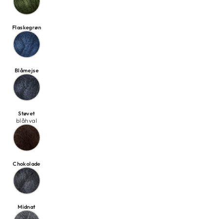
Flaskegrøn
Blåmejse
Støvet
blåhval
Chokolade
Midnat