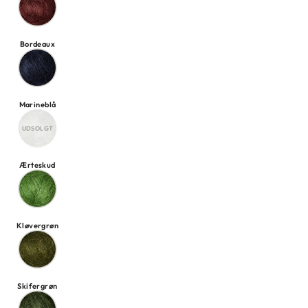
Bordeaux
Marineblå
Ærteskud
Kløvergrøn
Skifergrøn