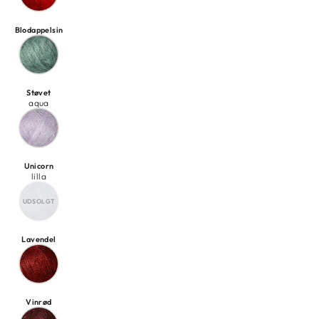
Blodappelsin
Støvet
aqua
Unicorn
lilla
Lavendel
Vinrød