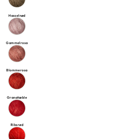
Hasselnød
Gammelrosa
Blommerosa
Granatæble
Ribsrød