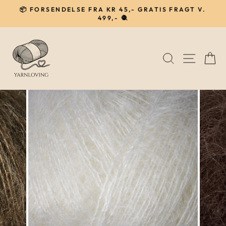
Gå
📦 FORSENDELSE FRA KR 45,- GRATIS FRAGT V.
til
499,- 🧶
Pause
indhold
SØG
NAVIG
I