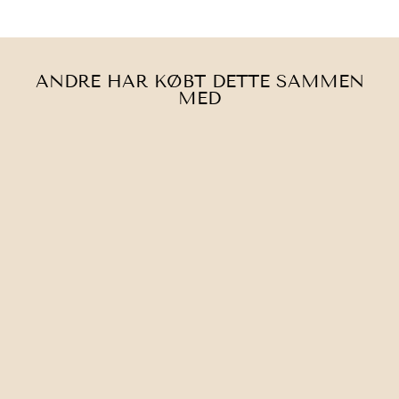
Pinterest
ANDRE HAR KØBT DETTE SAMMEN
MED
KNITTING FOR
OLIVE | SOFT
SILK MOHAIR
81,00 kr