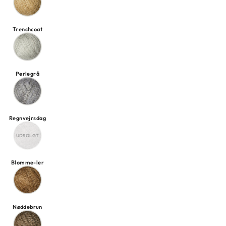
Trenchcoat
Perlegrå
Regnvejrsdag
Blomme-ler
Nøddebrun