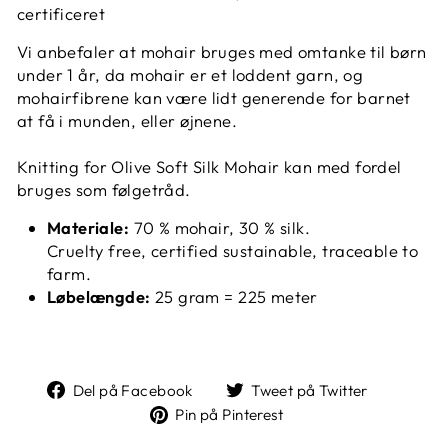
certificeret
Vi anbefaler at mohair bruges med omtanke til børn
under 1 år, da mohair er et loddent garn, og
mohairfibrene kan være lidt generende for barnet
at få i munden, eller øjnene.
Knitting for Olive Soft Silk Mohair kan med fordel
bruges som følgetråd.
Materiale:
70 % mohair, 30 % silk.
Cruelty free, certified sustainable, traceable to
farm.
Løbelængde:
25
gram = 225 meter
Del
Tweet
Del på Facebook
Tweet på Twitter
på
på
Pin
Pin på Pinterest
Facebook
Twitter
på