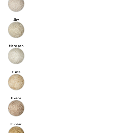
Sky
Marcipan
Fløde
Hvede
Pudder