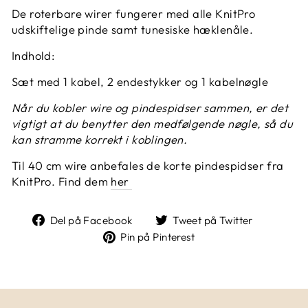
De roterbare wirer fungerer med alle KnitPro
udskiftelige pinde samt tunesiske hæklenåle.
Indhold:
Sæt med 1 kabel, 2 endestykker og 1 kabelnøgle
Når du kobler wire og pindespidser sammen, er det
vigtigt at du benytter den medfølgende nøgle, så du
kan stramme korrekt i koblingen.
Til 40 cm wire anbefales de korte pindespidser fra
KnitPro. Find dem
her
Del
Tweet
Del på Facebook
Tweet på Twitter
på
på
Pin
Pin på Pinterest
Facebook
Twitter
på
Pinterest