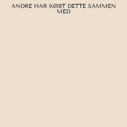
ANDRE HAR KØBT DETTE SAMMEN
MED
KNIT PRO | 360°
ROTERBAR
WIRE
45,00 kr