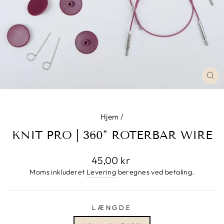
LU
Hjem
/
KNIT PRO | 360° ROTERBAR WIRE
Normalpris
45,00 kr
Moms inkluderet
Levering
beregnes ved betaling.
LÆNGDE