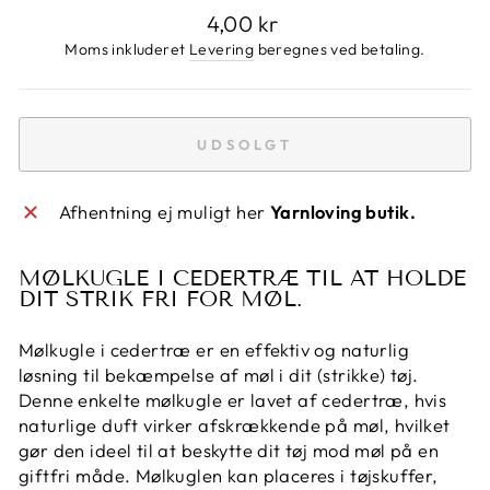
Normalpris
4,00 kr
Moms inkluderet
Levering
beregnes ved betaling.
UDSOLGT
Afhentning ej muligt her
Yarnloving butik.
MØLKUGLE I CEDERTRÆ TIL AT HOLDE
DIT STRIK FRI FOR MØL.
Mølkugle i cedertræ er en effektiv og naturlig
løsning til bekæmpelse af møl i dit (strikke) tøj.
Denne enkelte mølkugle er lavet af cedertræ, hvis
naturlige duft virker afskrækkende på møl, hvilket
gør den ideel til at beskytte dit tøj mod møl på en
giftfri måde. Mølkuglen kan placeres i tøjskuffer,