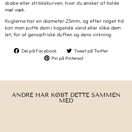
skabe eller strikkekurven, hvor du ønsker at holde
møl væk.
Kuglerne har en diameter 25mm, og efter noget tid
kan man putte dem i kogende vand eller slibe dem
let, for at genopfriske duften og dens virkning.
Del
Tweet
Del på Facebook
Tweet på Twitter
på
på
Pin
Pin på Pinterest
Facebook
Twitter
på
Pinterest
ANDRE HAR KØBT DETTE SAMMEN
MED
Udsolgt