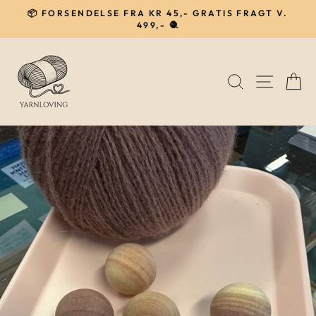
Gå
📦 FORSENDELSE FRA KR 45,- GRATIS FRAGT V.
til
499,- 🧶
Pause
indhold
SØG
NAVIG
I