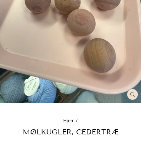
LU
Hjem
/
MØLKUGLER, CEDERTRÆ