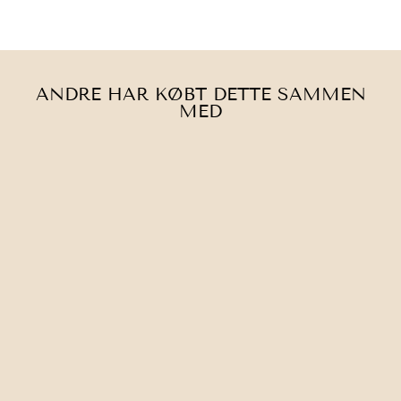
på
Pinterest
ANDRE HAR KØBT DETTE SAMMEN
MED
HILLESVÅG |
MORGENDUG
25,00 kr