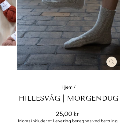
LUK
Hjem
/
HILLESVÅG | MORGENDUG
Normalpris
25,00 kr
Moms inkluderet
Levering
beregnes ved betaling.