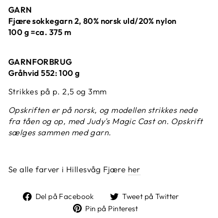
GARN
Fjære sokkegarn 2, 80% norsk uld/20% nylon
100 g =ca. 375 m
GARNFORBRUG
Gråhvid 552: 100 g
Strikkes på p. 2,5 og 3mm
Opskriften er på norsk, og modellen strikkes nede
fra tåen og op, med Judy's Magic Cast on. Opskrift
sælges sammen med garn.
Se alle farver i Hillesvåg Fjære
her
Del
Tweet
Del på Facebook
Tweet på Twitter
på
på
Pin
Pin på Pinterest
Facebook
Twitter