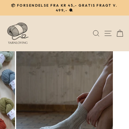
Gå
📦 FORSENDELSE FRA KR 45,- GRATIS FRAGT V.
til
499,- 🧶
Pause
indhold
SØG
NAVIG
I