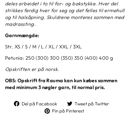
deles arbeidet i to til for- og bakstykke. Hver del
strikkes ferdig hver for seg og det felles til ermehull
og til halsåpning. Skuldrene monteres sammen med
madrassting.
Garnmængde:
Str. XS / S / M / L / XL / XXL / 3XL
Petunia: 250 (300) 300 (350) 350 (400) 400 g
Opskriften er på norsk.
OBS: Opskrift fra Rauma kan kun købes sammen
med minimum 3 nøgler garn, til normal pris.
Del
Tweet
Del på Facebook
Tweet på Twitter
på
på
Pin
Pin på Pinterest
Facebook
Twitter
på
Pinterest