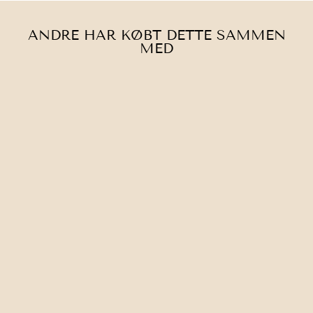
ANDRE HAR KØBT DETTE SAMMEN
MED
RAUMA |
VIPPATOP,
ENKELTOPSKRIF
T NR. 464.
30,00 kr