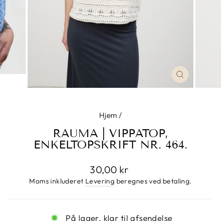
LUK
Hjem
/
RAUMA | VIPPATOP,
ENKELTOPSKRIFT NR. 464.
Normalpris
30,00 kr
Moms inkluderet
Levering
beregnes ved betaling.
På lager, klar til afsendelse