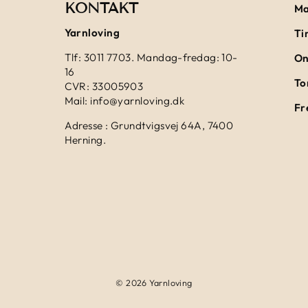
KONTAKT
Ma
Yarnloving
Ti
Tlf: 3011 7703. Mandag-fredag: 10-
On
16
To
CVR: 33005903
Mail: info@yarnloving.dk
Fr
Adresse : Grundtvigsvej 64A, 7400
Herning.
© 2026 Yarnloving