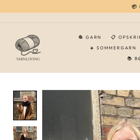
Gå
📦
til
indhold
🧶 GARN
📋 OPSKR
☀️ SOMMERGARN
📚 