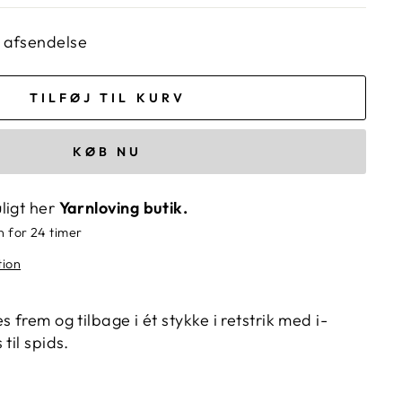
il afsendelse
TILFØJ TIL KURV
KØB NU
ligt her
Yarnloving butik.
n for 24 timer
tion
 frem og tilbage i ét stykke i retstrik med i-
til spids.