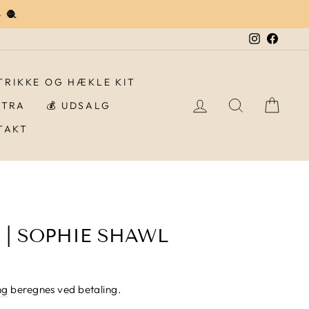
 🧶
Instagra
Faceb
STRIKKE OG HÆKLE KIT
LOG IND
SØG
IND
STRA
💰 UDSALG
TAKT
 | SOPHIE SHAWL
ng
beregnes ved betaling.