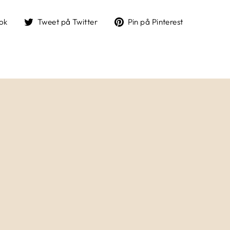
Del
Tweet
Pin
ok
Tweet på Twitter
Pin på Pinterest
på
på
på
Facebook
Twitter
Pinterest