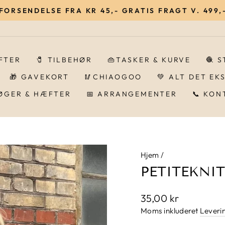
 FORSENDELSE FRA KR 45,- GRATIS FRAGT V. 499,-
Pause
IFTER
🧷 TILBEHØR
👜TASKER & KURVE
🧶 
🎁 GAVEKORT
🥢CHIAOGOO
💚 ALT DET EK
BØGER & HÆFTER
📅 ARRANGEMENTER
📞 KON
Hjem
/
PETITEKNIT
Normalpris
35,00 kr
Moms inkluderet
Leveri