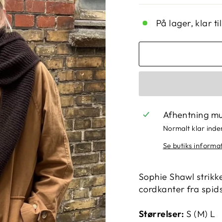
På lager, klar t
Afhentning mu
Normalt klar inde
Se butiks informa
Sophie Shawl strikkes
cordkanter fra spids 
Størrelser:
S (M) L